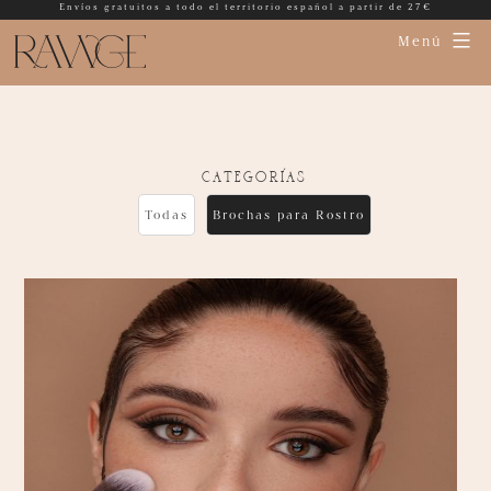
Envíos gratuitos a todo el territorio español a partir de 27€
Menú
categorías
Todas
Brochas para Rostro