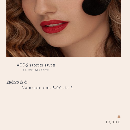
#008 bronzer brush
la exuberante
Valorado con
5.00
de 5
19,00
€