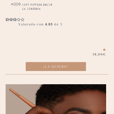
#009 soft powder brush
la soberbia
Valorado con
4.83
de 5
18,00
€
¡LA QUIERO!