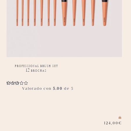
professional brush set
12 brochas
Valorado con
5.00
de 5
124,00
€