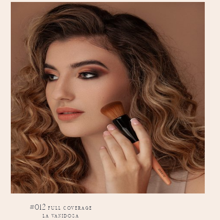
#012 full coverage
la vanidosa