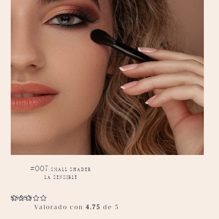
#007 small shader
la sensible
Valorado con
4.75
de 5