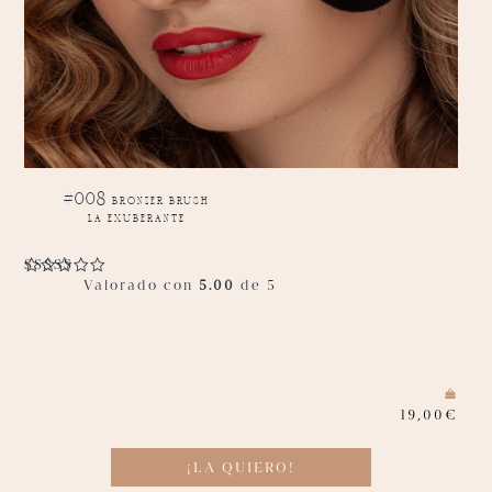
#008 bronzer brush
la exuberante
Valorado con
5.00
de 5
19,00
€
¡LA QUIERO!