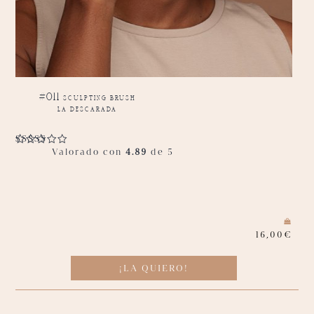
#011 sculpting brush
la descarada
Valorado con
4.89
de 5
16,00
€
¡LA QUIERO!