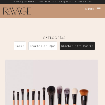
Envíos gratuitos a todo el territorio español a partir de 27€
Menú
categorías
Todas
Brochas de Ojos
Brochas para Rostro