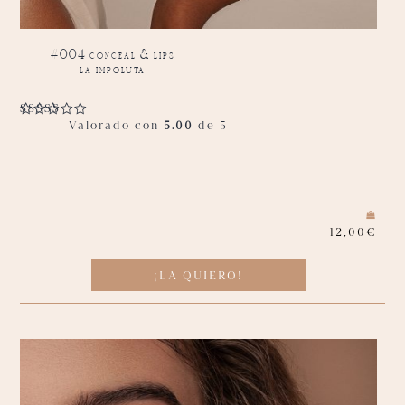
#004 conceal & lips
la impoluta
Valorado con
5.00
de 5
12,00
€
¡LA QUIERO!