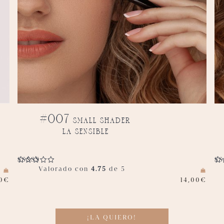
#007 small shader
la sensible
Valorado con
4.75
de 5
0
€
14,00
€
¡LA QUIERO!