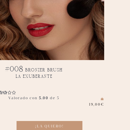
#008 bronzer brush
la exuberante
Valorado con
5.00
de 5
19,00
€
¡LA QUIERO!