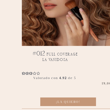
#012 full coverage
la vanidosa
Valorado con
4.92
de 5
19,0
¡LA QUIERO!