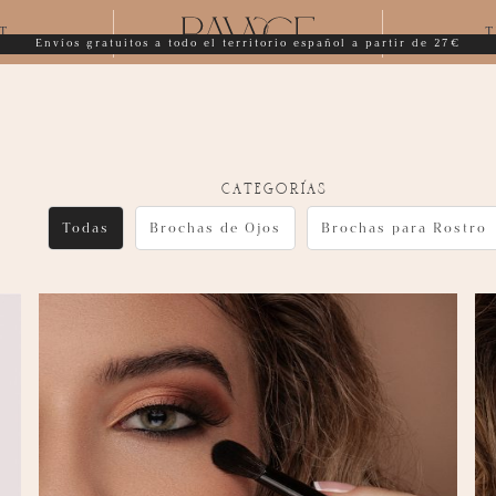
T
T
Envíos gratuitos a todo el territorio español a partir de 27€
categorías
Todas
Brochas de Ojos
Brochas para Rostro