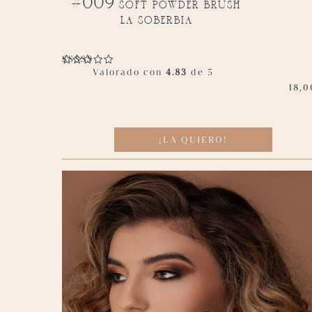
#009 soft powder brush
la soberbia
Valorado con
4.83
de 5
18,0
¡LA QUIERO!