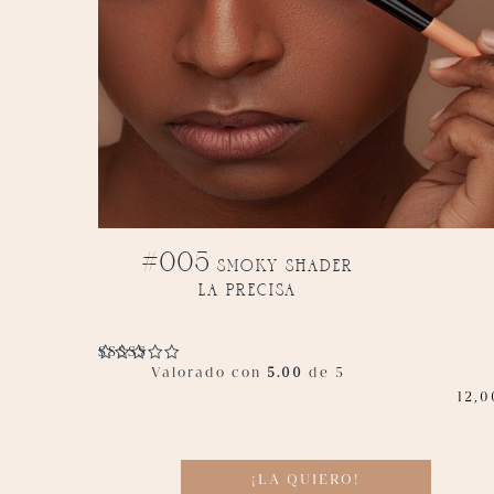
#005 smoky shader
la precisa
Valorado con
5.00
de 5
12,0
¡LA QUIERO!