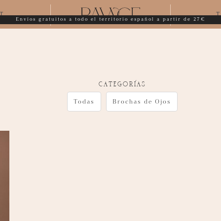
T
T
Envíos gratuitos a todo el territorio español a partir de 27€
categorías
Todas
Brochas de Ojos