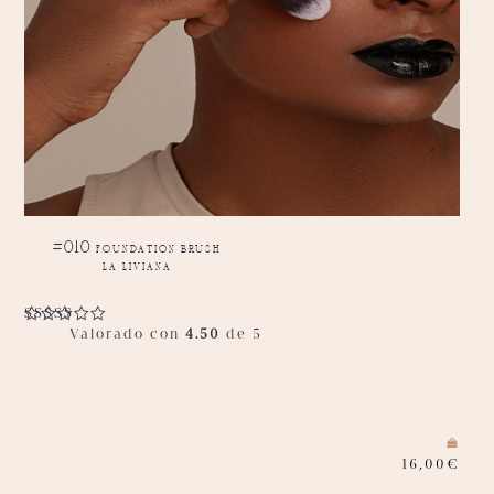
#010 foundation brush
la liviana
Valorado con
4.50
de 5
16,00
€